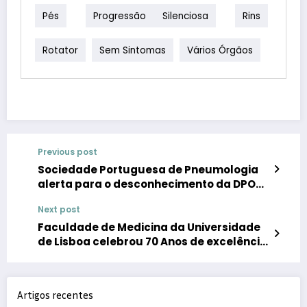
Pés
Progressão Silenciosa
Rins
Rotator
Sem Sintomas
Vários Órgãos
Previous post
Sociedade Portuguesa de Pneumologia
alerta para o desconhecimento da DPOC:
7 em cada 10 portugueses desconhece
Next post
terceira causa de morte mundial
Faculdade de Medicina da Universidade
de Lisboa celebrou 70 Anos de excelência
e inovação médica no Hospital
Universitário de Santa Maria
Artigos recentes