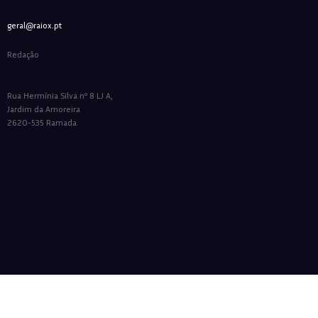
geral@raiox.pt
Redação
Rua Hermínia Silva nº 8 LJ A,
Jardim da Amoreira
2620-535 Ramada