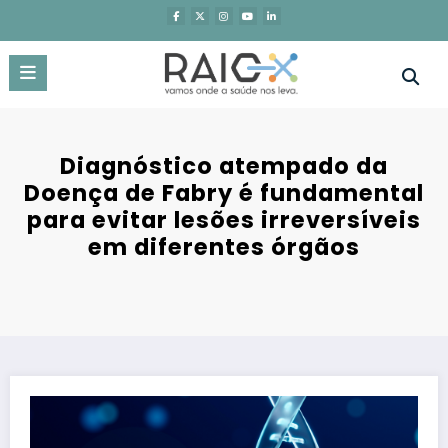
Saltar
para
o
conteúdo
Diagnóstico atempado da
Doença de Fabry é fundamental
para evitar lesões irreversíveis
em diferentes órgãos