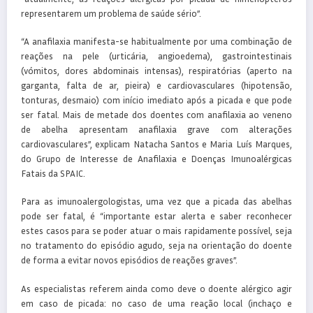
representarem um problema de saúde sério”.
“A anafilaxia manifesta-se habitualmente por uma combinação de
reações na pele (urticária, angioedema), gastrointestinais
(vómitos, dores abdominais intensas), respiratórias (aperto na
garganta, falta de ar, pieira) e cardiovasculares (hipotensão,
tonturas, desmaio) com início imediato após a picada e que pode
ser fatal. Mais de metade dos doentes com anafilaxia ao veneno
de abelha apresentam anafilaxia grave com alterações
cardiovasculares”, explicam Natacha Santos e Maria Luís Marques,
do Grupo de Interesse de Anafilaxia e Doenças Imunoalérgicas
Fatais da SPAIC.
Para as imunoalergologistas, uma vez que a picada das abelhas
pode ser fatal, é “importante estar alerta e saber reconhecer
estes casos para se poder atuar o mais rapidamente possível, seja
no tratamento do episódio agudo, seja na orientação do doente
de forma a evitar novos episódios de reações graves”.
As especialistas referem ainda como deve o doente alérgico agir
em caso de picada: no caso de uma reação local (inchaço e