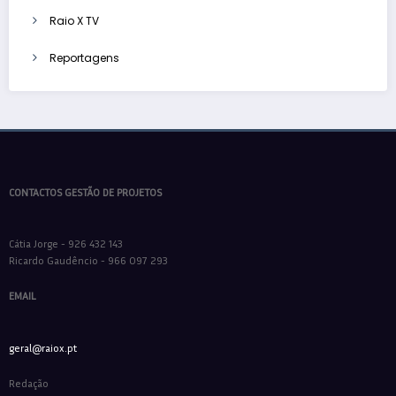
Raio X TV
Reportagens
CONTACTOS GESTÃO DE PROJETOS
Cátia Jorge - 926 432 143
Ricardo Gaudêncio - 966 097 293
EMAIL
geral@raiox.pt
Redação