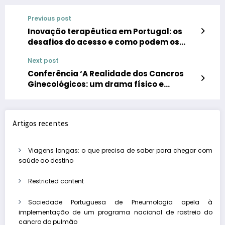
Previous post
Inovação terapêutica em Portugal: os
desafios do acesso e como podem os
doentes ser parte ativa no processo de
Next post
avaliação de novos medicamentos
Conferência ‘A Realidade dos Cancros
Ginecológicos: um drama físico e
psicológico’
Artigos recentes
Viagens longas: o que precisa de saber para chegar com
saúde ao destino
Restricted content
Sociedade Portuguesa de Pneumologia apela à
implementação de um programa nacional de rastreio do
cancro do pulmão