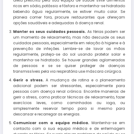
dieta prescrita pela sua equipa de saúde. Evite alimentos
ricos em sódio, potássio e fósforo e mantenha-se hidratado
bebendo água regularmente, se estiver muito calor. Se
planeia comer fora, procure restaurantes que ofereçam
opções saudáveis e adequadas à doença renal.
Manter os seus cuidados pessoais.
As férias podem ser
um momento de relaxamento, mas não descuide os seus
cuidados pessoais, especialmente em relação à higiene e à
prevenção de infeções. Lembre-se de lavar as mãos
regularmente, proteja-se do sol usando protetor solar e
mantenha-se hidratado. Se houver grandes aglomerados
de pessoas e se se quiser proteger de doenças
transmissíveis pela via respiratória use máscara cirúrgica.
Gerir o stress.
A mudança de rotina e o planeamento
adicional podem ser stressantes, especialmente para
pessoas com doença renal crónica. Encontre maneiras de
gerir o stress, como praticar técnicas de relaxamento, fazer
exercícios leves, como caminhadas ou ioga, ou
simplesmente reservar tempo para si mesmo para
descansar e recarregar as energias.
Comunicar com a equipa médica.
Mantenha-se em
contacto com a sua equipa médica e de enfermagem