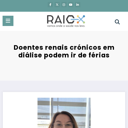
Saltar
para
o
conteúdo
Doentes renais crónicos em
diálise podem ir de férias