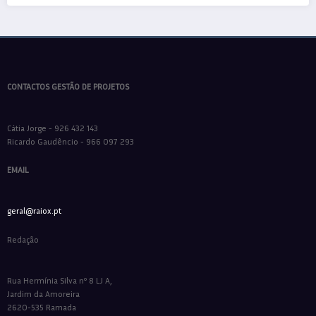
CONTACTOS GESTÃO DE PROJETOS
Cátia Jorge - 926 432 143
Ricardo Gaudêncio - 966 097 293
EMAIL
geral@raiox.pt
Redação
Rua Hermínia Silva nº 8 LJ A,
Jardim da Amoreira
2620-535 Ramada