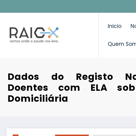
Saltar
para
o
Inicio
No
conteúdo
Quem So
Dados do Registo Na
Doentes com ELA sob 
Domiciliária