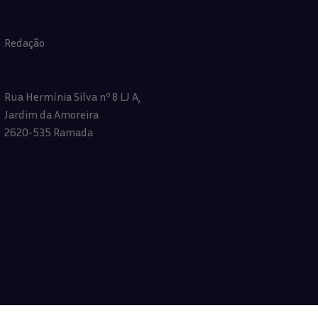
Redação
Rua Hermínia Silva nº 8 LJ A,
Jardim da Amoreira
2620-535 Ramada