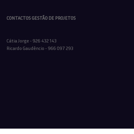
CONTACTOS GESTÃO DE PROJETOS
Cátia Jorge - 926 432 143
Ricardo Gaudêncio - 966 097 293