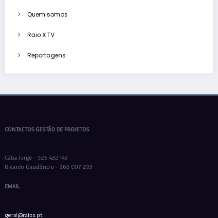
Quem somos
Raio X TV
Reportagens
CONTACTOS GESTÃO DE PROJETOS
Cátia Jorge - 926 432 143
Ricardo Gaudêncio - 966 097 293
EMAIL
geral@raiox.pt