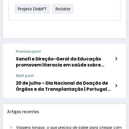
Projeto DiabPT
Rotator
Previous post
Sanofi e Direção-Geral da Educação
promovem literacia em saúde sobre
doenças da inflamação tipo 2 e doenças
Next post
raras a crianças do pré-escolar e 1.º ciclo
20 de julho – Dia Nacional da Doação de
Órgãos e da Transplantação | Portugal
está entre os países europeus que mais
realizam transplantes renais
Artigos recentes
Viagens longas: o que precisa de saber para chegar com