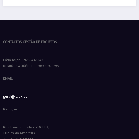
CONTACTOS GESTÃO DE PROJETOS
Cátia Jorge - 926 432 143
Ricardo Gaudêncio - 966 097 293
EMAIL
geral@raiox.pt
Redação
Rua Hermínia Silva nº 8 LJ A,
Jardim da Amoreira
2620-535 Ramada