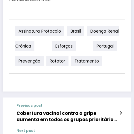
Assinatura Protocolo
Brasil
Doença Renal
Crónica
Esforços
Portugal
Prevenção
Rotator
Tratamento
Previous post
Cobertura vacinal contra a gripe
aumenta em todos os grupos prioritários
| Revelados resultados da 1.ª vaga do
Next post
Vacinómetro® época gripal 2024/ 2025