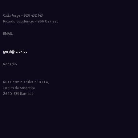
Cátia Jorge - 926 432 143
Ricardo Gaudêncio - 966 097 293
EMAIL
geral@raiox.pt
Redação
Rua Hermínia Silva nº 8 LJ A,
Jardim da Amoreira
2620-535 Ramada