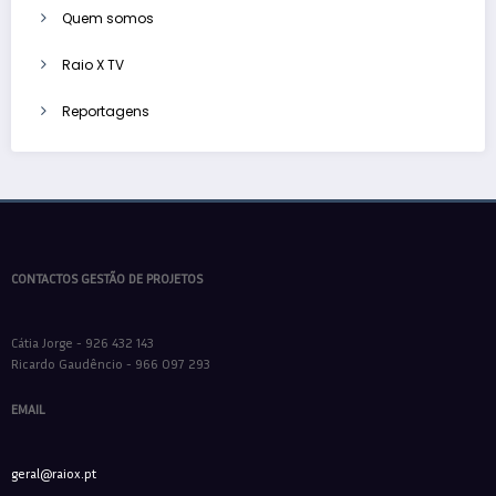
Quem somos
Raio X TV
Reportagens
CONTACTOS GESTÃO DE PROJETOS
Cátia Jorge - 926 432 143
Ricardo Gaudêncio - 966 097 293
EMAIL
geral@raiox.pt