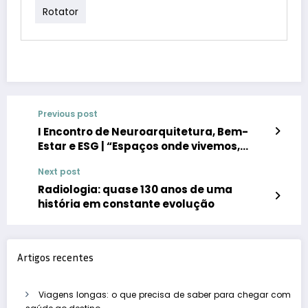
Rotator
Previous post
I Encontro de Neuroarquitetura, Bem-
Estar e ESG | “Espaços onde vivemos,
trabalhamos e circulamos são
Next post
determinantes para a nossa saúde
mental”
Radiologia: quase 130 anos de uma
história em constante evolução
Artigos recentes
Viagens longas: o que precisa de saber para chegar com