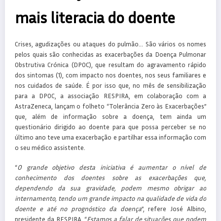
mais literacia do doente
Crises, agudizações ou ataques do pulmão… São vários os nomes
pelos quais são conhecidas as exacerbações da Doença Pulmonar
Obstrutiva Crónica (DPOC), que resultam do agravamento rápido
dos sintomas (1), com impacto nos doentes, nos seus familiares e
nos cuidados de saúde. É por isso que, no mês de sensibilização
para a DPOC, a associação RESPIRA, em colaboração com a
AstraZeneca, lançam o folheto “Tolerância Zero às Exacerbações”
que, além de informação sobre a doença, tem ainda um
questionário dirigido ao doente para que possa perceber se no
último ano teve uma exacerbação e partilhar essa informação com
o seu médico assistente.
“
O grande objetivo desta iniciativa é aumentar o nível de
conhecimento dos doentes sobre as exacerbações que,
dependendo da sua gravidade, podem mesmo obrigar ao
internamento, tendo um grande impacto na qualidade de vida do
doente e até no prognóstico da doença
”, refere José Albino,
presidente da RESPIRA. “
Estamos a falar de situações que podem