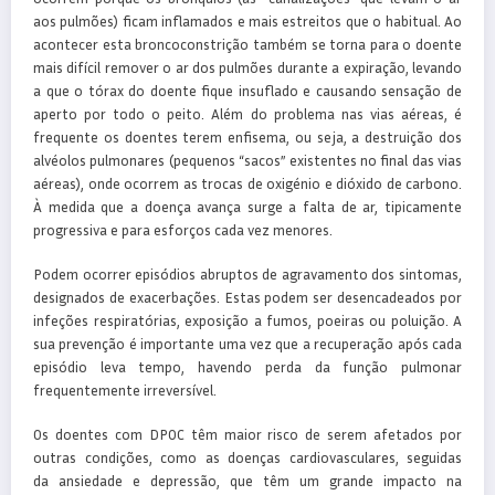
aos pulmões) ficam inflamados e mais estreitos que o habitual. Ao
acontecer esta broncoconstrição também se torna para o doente
mais difícil remover o ar dos pulmões durante a expiração, levando
a que o tórax do doente fique insuflado e causando sensação de
aperto por todo o peito. Além do problema nas vias aéreas, é
frequente os doentes terem enfisema, ou seja, a destruição dos
alvéolos pulmonares (pequenos “sacos” existentes no final das vias
aéreas), onde ocorrem as trocas de oxigénio e dióxido de carbono.
À medida que a doença avança surge a falta de ar, tipicamente
progressiva e para esforços cada vez menores.
Podem ocorrer episódios abruptos de agravamento dos sintomas,
designados de exacerbações. Estas podem ser desencadeados por
infeções respiratórias, exposição a fumos, poeiras ou poluição. A
sua prevenção é importante uma vez que a recuperação após cada
episódio leva tempo, havendo perda da função pulmonar
frequentemente irreversível.
Os doentes com DPOC têm maior risco de serem afetados por
outras condições, como as doenças cardiovasculares, seguidas
da ansiedade e depressão, que têm um grande impacto na