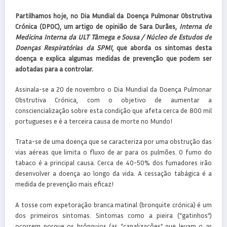
Partilhamos hoje, no Dia Mundial da Doença Pulmonar Obstrutiva
Crónica (DPOC), um artigo de opinião de Sara Durães,
Interna de
Medicina Interna da ULT Tâmega e Sousa / Núcleo de Estudos de
Doenças Respiratórias da SPMI
, que aborda os sintomas desta
doença e explica algumas medidas de prevenção que podem ser
adotadas para a controlar.
Assinala-se a 20 de novembro o Dia Mundial da Doença Pulmonar
Obstrutiva Crónica, com o objetivo de aumentar a
consciencialização sobre esta condição que afeta cerca de 800 mil
portugueses e é a terceira causa de morte no Mundo!
Trata-se de uma doença que se caracteriza por uma obstrução das
vias aéreas que limita o fluxo de ar para os pulmões. O fumo do
tabaco é a principal causa. Cerca de 40-50% dos fumadores irão
desenvolver a doença ao longo da vida. A cessação tabágica é a
medida de prevenção mais eficaz!
A tosse com expetoração branca matinal (bronquite crónica) é um
dos primeiros sintomas. Sintomas como a pieira (“gatinhos”)
ocorrem porque os brônquios (as “canalizações” que levam o ar