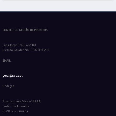
CONTACTOS GESTÃO DE PROJETOS
Cátia Jorge - 926 432 143
Ricardo Gaudêncio - 966 097 293
EMAIL
geral@raiox.pt
Redação
Rua Hermínia Silva nº 8 LJ A,
Jardim da Amoreira
2620-535 Ramada