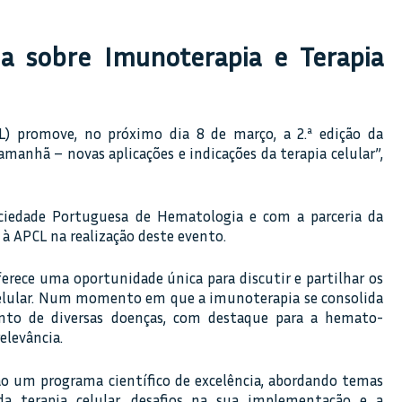
ia sobre Imunoterapia e Terapia
) promove, no próximo dia 8 de março, a 2.ª edição da
manhã – novas aplicações e indicações da terapia celular”,
ociedade Portuguesa de Hematologia e com a parceria da
 à APCL na realização deste evento.
oferece uma oportunidade única para discutir e partilhar os
celular. Num momento em que a imunoterapia se consolida
to de diversas doenças, com destaque para a hemato-
elevância.
rão um programa científico de excelência, abordando temas
da terapia celular, desafios na sua implementação e a