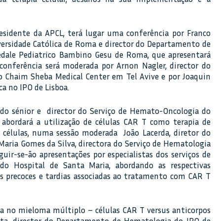
esidente da APCL, terá lugar uma conferência por Franco
niversidade Católica de Roma e director do Departamento de
edale Pediatrico Bambino Gesu de Roma, que apresentará
A conferência será moderada por Arnon Nagler, director do
 Chaim Sheba Medical Center em Tel Avive e por Joaquin
ca no IPO de Lisboa.
ado sénior e director do Serviço de Hemato-Oncologia do
 abordará a utilização de células CAR T como terapia de
 células, numa sessão moderada João Lacerda, diretor do
Maria Gomes da Silva, directora do Serviço de Hematologia
uir-se-ão apresentações por especialistas dos serviços de
o Hospital de Santa Maria, abordando as respectivas
s precoces e tardias associadas ao tratamento com CAR T
a no mieloma múltiplo – células CAR T versus anticorpos
sta, director do Departamento de Hematologia do IPO de