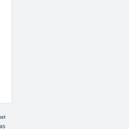
ost
as