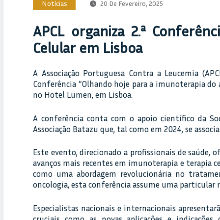
Notícias
20 De Fevereiro, 2025
APCL organiza 2.ª Conferênc
Celular em Lisboa
A Associação Portuguesa Contra a Leucemia (APCL
Conferência “Olhando hoje para a imunoterapia do a
no Hotel Lumen, em Lisboa.
A conferência conta com o apoio científico da S
Associação Batazu que, tal como em 2024, se associa
Este evento, direcionado a profissionais de saúde, 
avanços mais recentes em imunoterapia e terapia 
como uma abordagem revolucionária no tratamen
oncologia, esta conferência assume uma particular r
Especialistas nacionais e internacionais apresenta
cruciais como as novas aplicações e indicações 