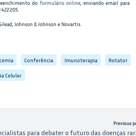
 preenchimento do
formulário online
, enviando email para
 422 205.
ilead, Johnson & Johnson e Novartis.
cemia
Conferência
Imunoterapia
Rotator
ia Celular
Previous p
cialistas para debater o futuro das doenças rar