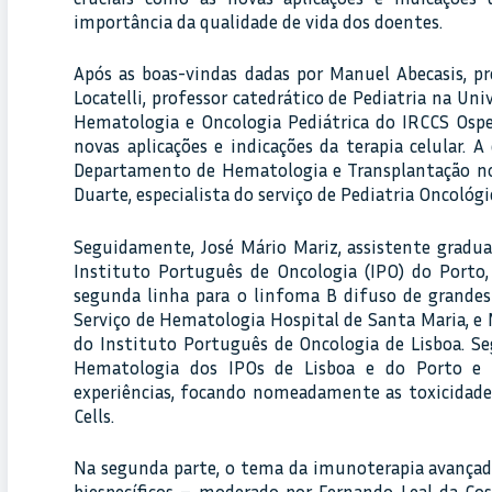
importância da qualidade de vida dos doentes.
Após as boas-vindas dadas por Manuel Abecasis, pr
Locatelli, professor catedrático de Pediatria na U
Hematologia e Oncologia Pediátrica do IRCCS Osp
novas aplicações e indicações da terapia celular. 
Departamento de Hematologia e Transplantação no
Duarte, especialista do serviço de Pediatria Oncológi
Seguidamente, José Mário Mariz, assistente gradu
Instituto Português de Oncologia (IPO) do Porto,
segunda linha para o linfoma B difuso de grandes
Serviço de Hematologia Hospital de Santa Maria, e 
do Instituto Português de Oncologia de Lisboa. Seg
Hematologia dos IPOs de Lisboa e do Porto e d
experiências, focando nomeadamente as toxicidade
Cells.
Na segunda parte, o tema da imunoterapia avançad
biespecíficos – moderado por Fernando Leal da Co