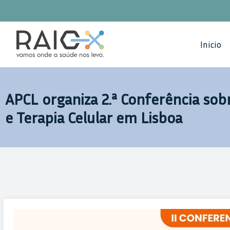
Saltar
para
o
Inicio
conteúdo
APCL organiza 2.ª Conferência so
e Terapia Celular em Lisboa