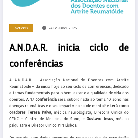
Notícias
24 De Julho, 2025
A.N.D.A.R. inicia ciclo de
conferências
A A.N.D.A.R. – Associação Nacional de Doentes com Artrite
Reumatoide – dá início hoje ao seu ciclo de conferências, dedicado
a temas fundamentais para o bem-estar e a qualidade de vida dos
doentes.
A 1.ª conferência
será subordinada ao tema “O sono nas
doenças reumáticas e o seu impacto na saúde mental” e
terá como
oradores Teresa Paiva
, médica neurologista, Diretora Clínica do
CENC – Centro de Medicina do Sono, e
Gustavo Jesus
, médico
psiquiatra e Diretor Clínico PIN Lisboa.
De acordo com dados recentes de uma pesquisa da Associação