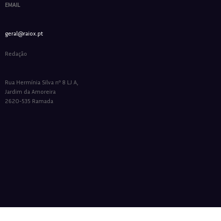
EMAIL
geral@raiox.pt
Redação
Rua Hermínia Silva nº 8 LJ A,
Jardim da Amoreira
2620-535 Ramada