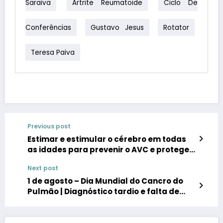
Saraiva
Artrite Reumatoide
Ciclo De
Conferências
Gustavo Jesus
Rotator
Teresa Paiva
Previous post
Estimar e estimular o cérebro em todas
as idades para prevenir o AVC e proteger
a saúde cerebral
Next post
1 de agosto – Dia Mundial do Cancro do
Pulmão | Diagnóstico tardio e falta de
rastreio aceleram mortalidade por
cancro do pulmão