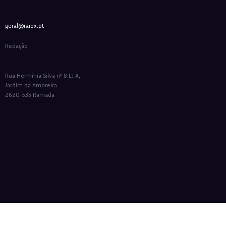
geral@raiox.pt
Redação
Rua Hermínia Silva nº 8 LJ A,
Jardim da Amoreira
2620-535 Ramada