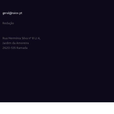
geral@raiox.pt
Redação
Rua Hermínia Silva nº 8 LJ A,
Jardim da Amoreira
2620-535 Ramada