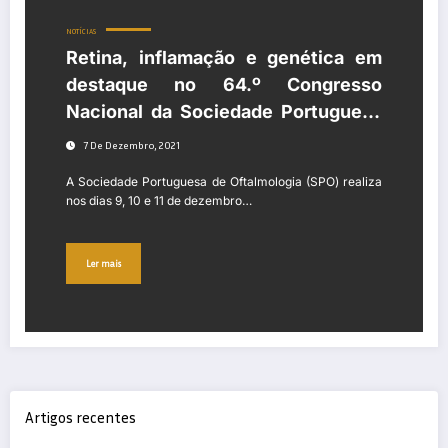
NOTÍCIAS
Retina, inflamação e genética em
destaque no 64.º Congresso
Nacional da Sociedade Portuguesa
de Oftalmologia
7 De Dezembro, 2021
A Sociedade Portuguesa de Oftalmologia (SPO) realiza
nos dias 9, 10 e 11 de dezembro…
Ler mais
Artigos recentes