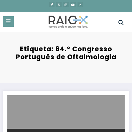
Saltar
para
o
conteúdo
Etiqueta: 64.º Congresso
Português de Oftalmologia
Retina, inflamação e genética em destaque no 64.º Congresso Nac