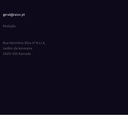
geral@raiox.pt
Redação
Rua Hermínia Silva nº 8 LJ A,
Jardim da Amoreira
2620-535 Ramada