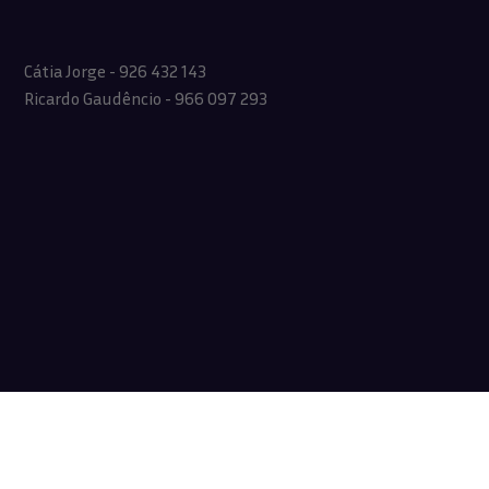
Cátia Jorge - 926 432 143
Ricardo Gaudêncio - 966 097 293