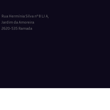
Rua Hermínia Silva nº 8 LJ A,
Jardim da Amoreira
2620-535 Ramada