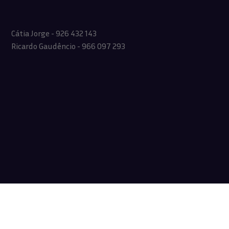
Cátia Jorge - 926 432 143
Ricardo Gaudêncio - 966 097 293