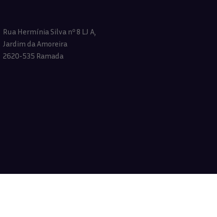
Rua Hermínia Silva nº 8 LJ A,
Jardim da Amoreira
2620-535 Ramada