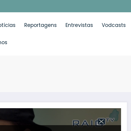
tícias
Reportagens
Entrevistas
Vodcasts
mos
ital de Dona Estefânia