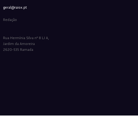
geral@raiox.pt
Redação
Rua Hermínia Silva nº 8 LJ A,
Jardim da Amoreira
2620-535 Ramada