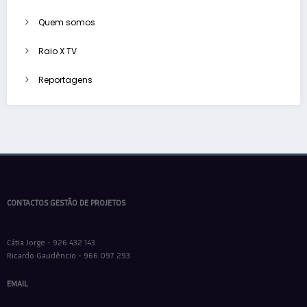
Quem somos
Raio X TV
Reportagens
CONTACTOS GESTÃO DE PROJETOS
Cátia Jorge - 926 432 143
Ricardo Gaudêncio - 966 097 293
EMAIL