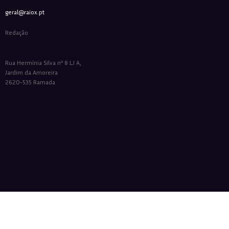
geral@raiox.pt
Redação
Rua Hermínia Silva nº 8 LJ A,
Jardim da Amoreira
2620-535 Ramada