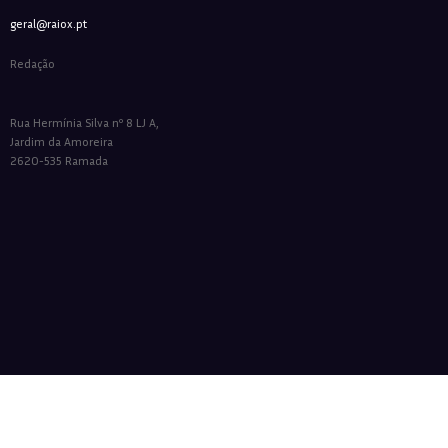
geral@raiox.pt
Redação
Rua Hermínia Silva nº 8 LJ A,
Jardim da Amoreira
2620-535 Ramada