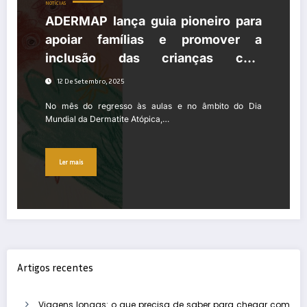
NOTÍCIAS
ADERMAP lança guia pioneiro para
apoiar famílias e promover a
inclusão das crianças com
Dermatite Atópica nas escolas
12 De Setembro, 2025
No mês do regresso às aulas e no âmbito do Dia
Mundial da Dermatite Atópica,…
Ler mais
Artigos recentes
Viagens longas: o que precisa de saber para chegar com