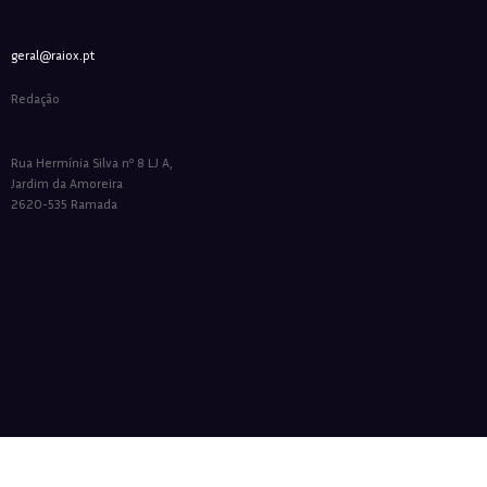
geral@raiox.pt
Redação
Rua Hermínia Silva nº 8 LJ A,
Jardim da Amoreira
2620-535 Ramada