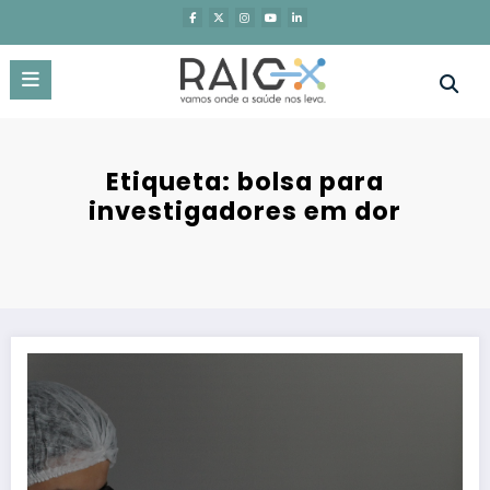
Saltar
para
o
conteúdo
Etiqueta: bolsa para
investigadores em dor
Abertas candidaturas para apoio à investigação e prática clínica