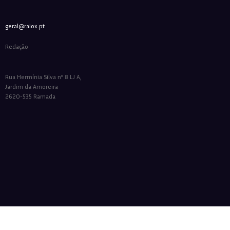
geral@raiox.pt
Redação
Rua Hermínia Silva nº 8 LJ A,
Jardim da Amoreira
2620-535 Ramada