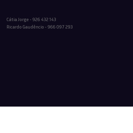
Cátia Jorge - 926 432 143
Ricardo Gaudêncio - 966 097 293