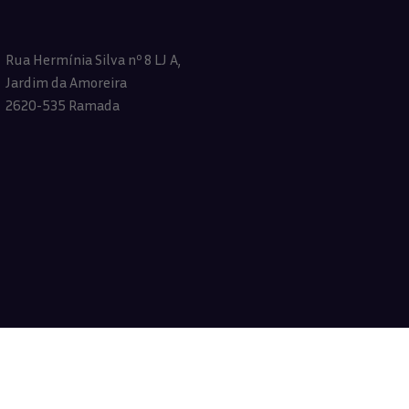
Rua Hermínia Silva nº 8 LJ A,
Jardim da Amoreira
2620-535 Ramada