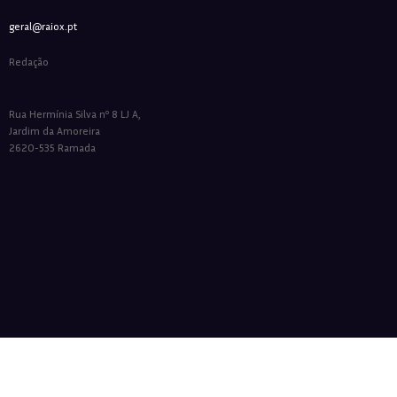
geral@raiox.pt
Redação
Rua Hermínia Silva nº 8 LJ A,
Jardim da Amoreira
2620-535 Ramada