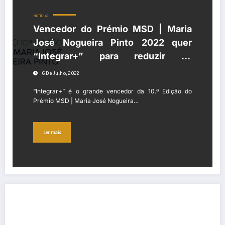
NOTÍCIAS
Vencedor do Prémio MSD | Maria
José Nogueira Pinto 2022 quer
“Integrar+” para reduzir os
problemas de exclusão
6 De Julho, 2022
socioprofissional no interior do país
“Integrar+” é o grande vencedor da 10.ª Edição do
Prémio MSD | Maria José Nogueira…
Ler mais