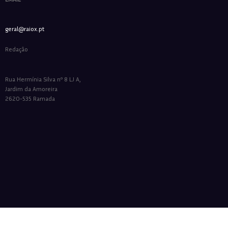
geral@raiox.pt
Redação
Rua Hermínia Silva nº 8 LJ A,
Jardim da Amoreira
2620-535 Ramada