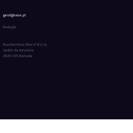
geral@raiox.pt
Redação
Rua Hermínia Silva nº 8 LJ A,
Jardim da Amoreira
2620-535 Ramada