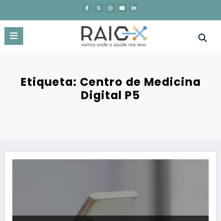
Saltar
para
o
conteúdo
Etiqueta: Centro de Medicina
Digital P5
Nova App ajuda médicos a decidir medicamento para doentes psiq