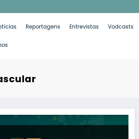
tícias
Reportagens
Entrevistas
Vodcasts
mos
ascular
 crianças em choque cardiovascular vence Prémio MSD d