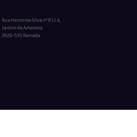
Rua Hermínia Silva nº 8 LJ A,
Jardim da Amoreira
2620-535 Ramada