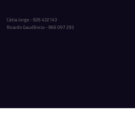
Cátia Jorge - 926 432 143
Ricardo Gaudêncio - 966 097 293