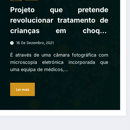
NOTÍCIAS
Projeto que pretende
revolucionar tratamento de
crianças em choque
cardiovascular vence
16 De Dezembro, 2021
Prémio MSD de Investigação
É através de uma câmara fotográfica com
em Saúde
microscopia eletrónica incorporada que
uma equipa de médicos,…
Ler mais