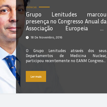
CRÓNICAS
Grupo Lenitudes marcou
presença no Congresso Anual da
Associação Europeia de
Medicina Nuclear
18 De Novembro, 2016
O Grupo Lenitudes através dos seus
Departamentos de Medicina Nuclear,
participou recentemente no EANM Congress…
Ler mais