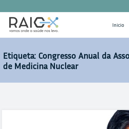
Saltar
para
o
Inicio
conteúdo
Etiqueta: Congresso Anual da Ass
de Medicina Nuclear
Grupo Lenitudes marcou presença no Congresso Anual da Associ