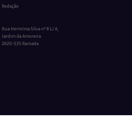
Redação
Rua Hermínia Silva nº 8 LJ A,
Jardim da Amoreira
2620-535 Ramada