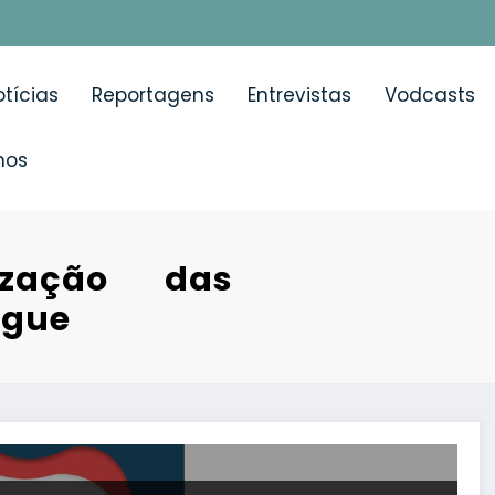
tícias
Reportagens
Entrevistas
Vodcasts
mos
lização das
ngue
mieloma múltiplo