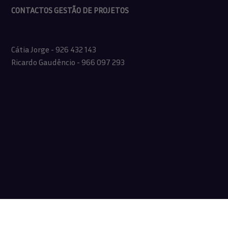
CONTACTOS GESTÃO DE PROJETOS
Cátia Jorge - 926 432 143
Ricardo Gaudêncio - 966 097 293