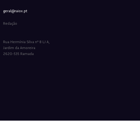
geral@raiox.pt
Redação
Rua Hermínia Silva nº 8 LJ A,
Jardim da Amoreira
2620-535 Ramada