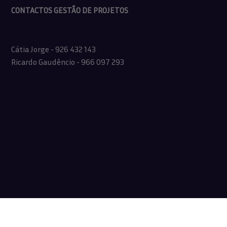
CONTACTOS GESTÃO DE PROJETOS
Cátia Jorge - 926 432 143
Ricardo Gaudêncio - 966 097 293