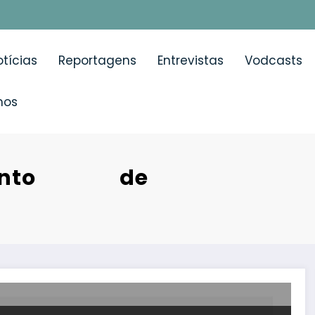
tícias
Reportagens
Entrevistas
Vodcasts
mos
mento de
dicado à Síndrome de Apneia Obstrutiva do Sono