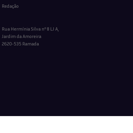
Redação
Rua Hermínia Silva nº 8 LJ A,
Jardim da Amoreira
2620-535 Ramada