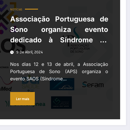
NOTÍCIAS
Associação Portuguesa de
Sono organiza evento
dedicado à Síndrome de
Apneia Obstrutiva do Sono
9 De Abril, 2024
Nos dias 12 e 13 de abril, a Associação
Portuguesa de Sono (APS) organiza o
evento SAOS (Síndrome…
Ler mais