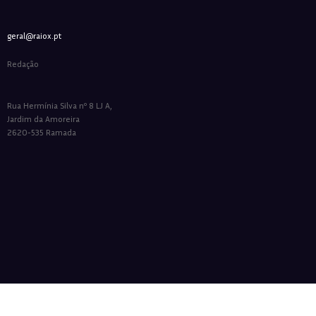
geral@raiox.pt
Redação
Rua Hermínia Silva nº 8 LJ A,
Jardim da Amoreira
2620-535 Ramada