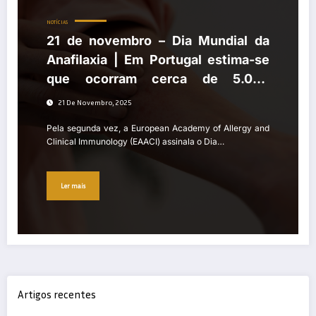
NOTÍCIAS
21 de novembro – Dia Mundial da
Anafilaxia | Em Portugal estima-se
que ocorram cerca de 5.000
episódios de anafilaxia por ano
21 De Novembro, 2025
Pela segunda vez, a European Academy of Allergy and
Clinical Immunology (EAACI) assinala o Dia…
Ler mais
Artigos recentes