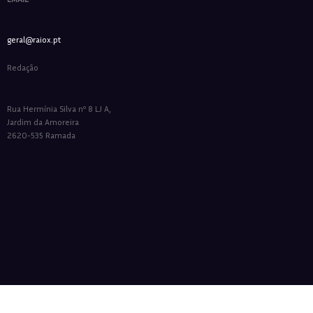
geral@raiox.pt
Redação
Rua Hermínia Silva nº 8 LJ A,
Jardim da Amoreira
2620-535 Ramada