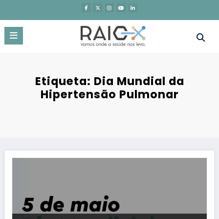
Saltar
para
o
conteúdo
Etiqueta: Dia Mundial da
Hipertensão Pulmonar
5 de maio – Dia Mundial da Hipertensão Pulmonar | Desconhecimen