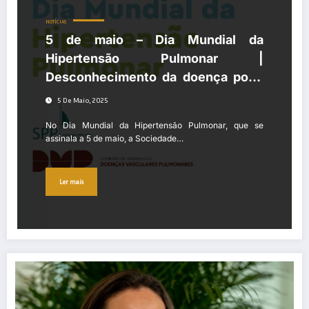
NOTÍCIAS
5 de maio – Dia Mundial da
Hipertensão Pulmonar |
Desconhecimento da doença pode
conduzir a um atraso de até dois
5 De Maio, 2025
anos no diagnóstico
No Dia Mundial da Hipertensão Pulmonar, que se
assinala a 5 de maio, a Sociedade…
Ler mais