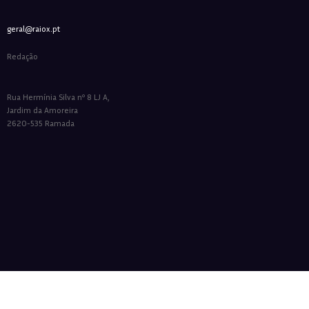
geral@raiox.pt
Redação
Rua Hermínia Silva nº 8 LJ A,
Jardim da Amoreira
2620-535 Ramada