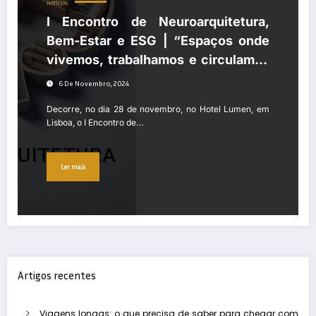
NOTÍCIAS
I Encontro de Neuroarquitetura,
Bem-Estar e ESG | “Espaços onde
vivemos, trabalhamos e circulamos
são determinantes para a nossa
6 De Novembro, 2024
saúde mental”
Decorre, no dia 28 de novembro, no Hotel Lumen, em
Lisboa, o I Encontro de…
Ler mais
Artigos recentes
Viagens longas: o que precisa de saber para chegar com