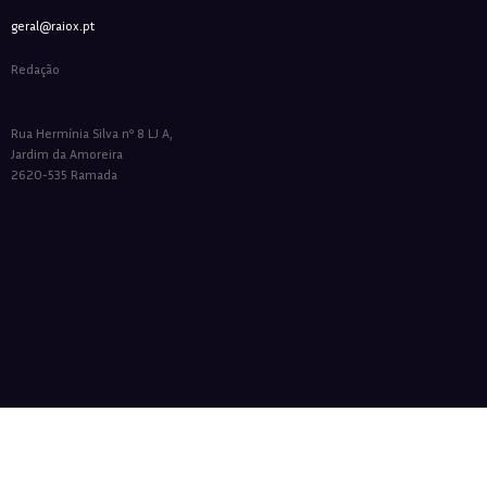
geral@raiox.pt
Redação
Rua Hermínia Silva nº 8 LJ A,
Jardim da Amoreira
2620-535 Ramada