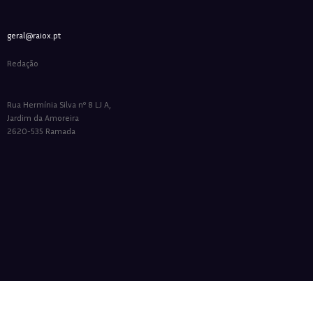
geral@raiox.pt
Redação
Rua Hermínia Silva nº 8 LJ A,
Jardim da Amoreira
2620-535 Ramada