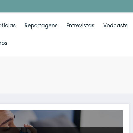
tícias
Reportagens
Entrevistas
Vodcasts
mos
eses com asma: acesso ao tratamento continua insuficien