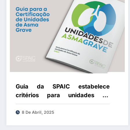
Guia da SPAIC estabelece
critérios para unidades de
referência no tratamento da
asma grave
8 De Abril, 2025