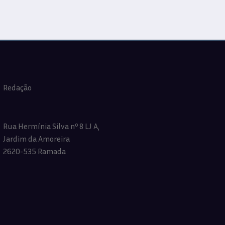
Redação
Rua Hermínia Silva nº 8 LJ A,
Jardim da Amoreira
2620-535 Ramada