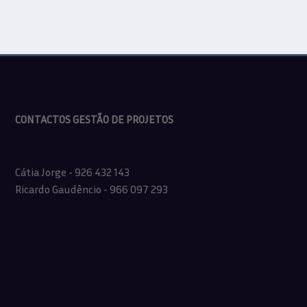
CONTACTOS GESTÃO DE PROJETOS
Cátia Jorge - 926 432 143
Ricardo Gaudêncio - 966 097 293