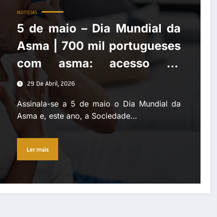
NOTÍCIAS
5 de maio – Dia Mundial da
Asma | 700 mil portugueses
com asma: acesso ao
tratamento continua
29 De Abril, 2026
insuficiente
Assinala-se a 5 de maio o Dia Mundial da
Asma e, este ano, a Sociedade…
Ler mais