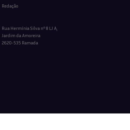
Redação
Rua Hermínia Silva nº 8 LJ A,
Jardim da Amoreira
2620-535 Ramada