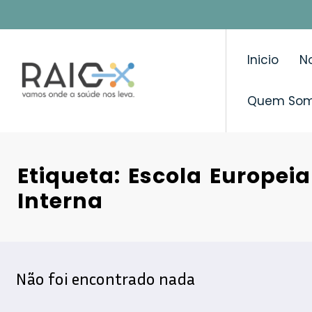
Saltar
para
o
Inicio
No
conteúdo
Quem So
Etiqueta: Escola Europei
Interna
Não foi encontrado nada