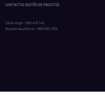
CONTACTOS GESTÃO DE PROJETOS
Cátia Jorge - 926 432 143
Ricardo Gaudêncio - 966 097 293