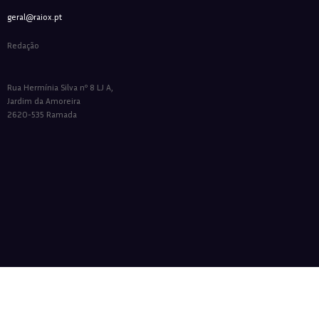
geral@raiox.pt
Redação
Rua Hermínia Silva nº 8 LJ A,
Jardim da Amoreira
2620-535 Ramada