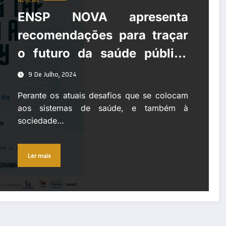
NOTÍCIAS
ENSP NOVA apresenta
recomendações para traçar
o futuro da saúde pública
em Portugal
9 De Julho, 2024
Perante os atuais desafios que se colocam
aos sistemas de saúde, e também à
sociedade…
Ler mais