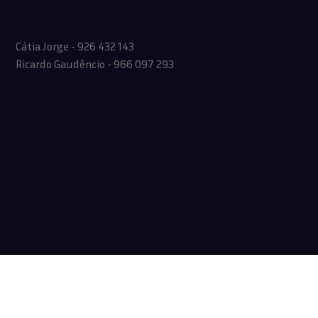
Cátia Jorge - 926 432 143
Ricardo Gaudêncio - 966 097 293