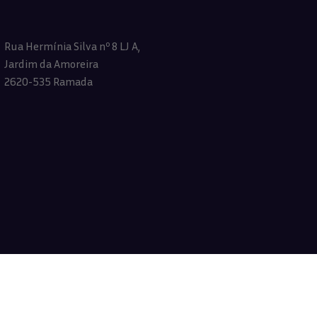
Rua Hermínia Silva nº 8 LJ A,
Jardim da Amoreira
2620-535 Ramada