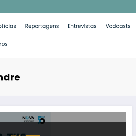
tícias
Reportagens
Entrevistas
Vodcasts
mos
ndre
 futuro da saúde pública em Portugal