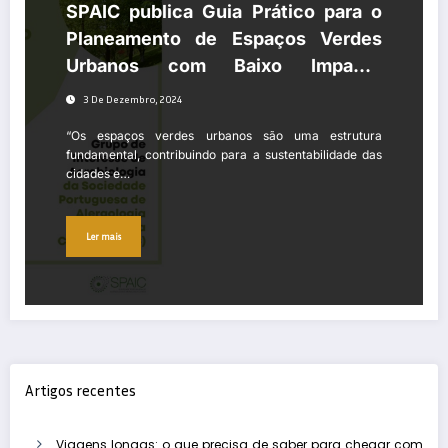
SPAIC publica Guia Prático para o
Planeamento de Espaços Verdes
Urbanos com Baixo Impacto
Alergénico
3 De Dezembro, 2024
“Os espaços verdes urbanos são uma estrutura
fundamental, contribuindo para a sustentabilidade das
cidades e…
Ler mais
Artigos recentes
Viagens longas: o que precisa de saber para chegar com