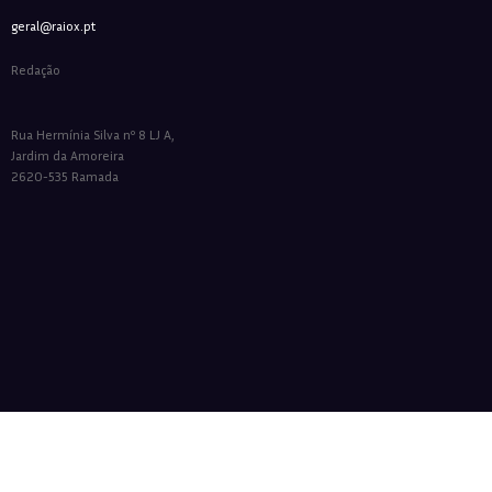
geral@raiox.pt
Redação
Rua Hermínia Silva nº 8 LJ A,
Jardim da Amoreira
2620-535 Ramada