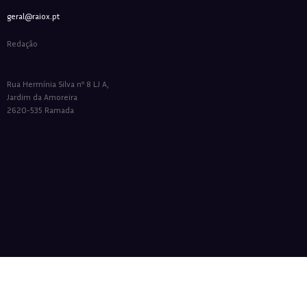
geral@raiox.pt
Redação
Rua Hermínia Silva nº 8 LJ A,
Jardim da Amoreira
2620-535 Ramada