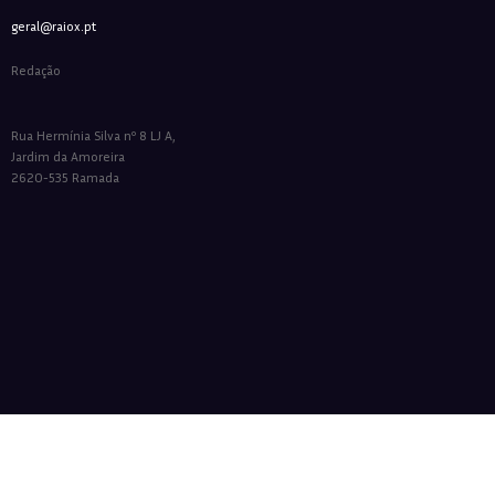
geral@raiox.pt
Redação
Rua Hermínia Silva nº 8 LJ A,
Jardim da Amoreira
2620-535 Ramada