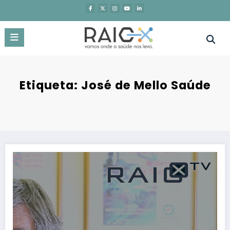
Saltar
para
o
conteúdo
Etiqueta: José de Mello Saúde
RaioX-TV | Gazeta Médica