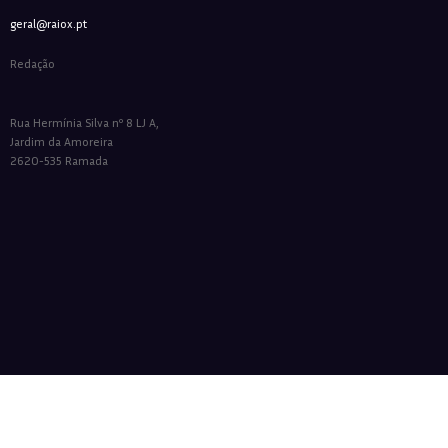
geral@raiox.pt
Redação
Rua Hermínia Silva nº 8 LJ A,
Jardim da Amoreira
2620-535 Ramada