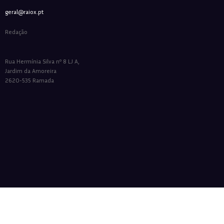
geral@raiox.pt
Redação
Rua Hermínia Silva nº 8 LJ A,
Jardim da Amoreira
2620-535 Ramada