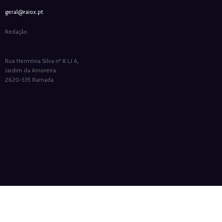
geral@raiox.pt
Redação
Rua Hermínia Silva nº 8 LJ A,
Jardim da Amoreira
2620-535 Ramada