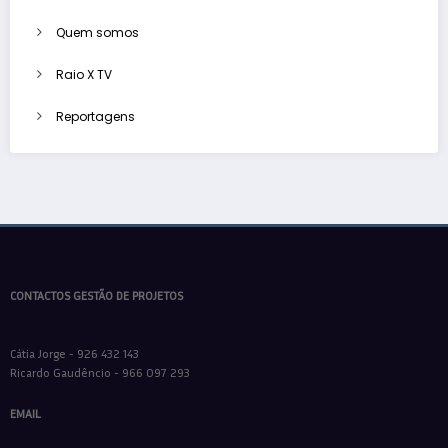
Quem somos
Raio X TV
Reportagens
CONTACTOS GESTÃO DE PROJETOS
Cátia Jorge - 926 432 143
Ricardo Gaudêncio - 966 097 293
EMAIL