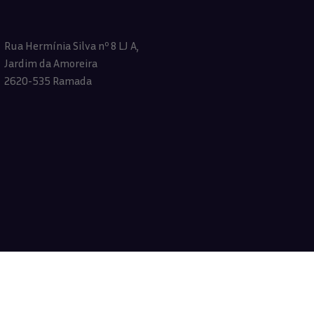
Rua Hermínia Silva nº 8 LJ A,
Jardim da Amoreira
2620-535 Ramada