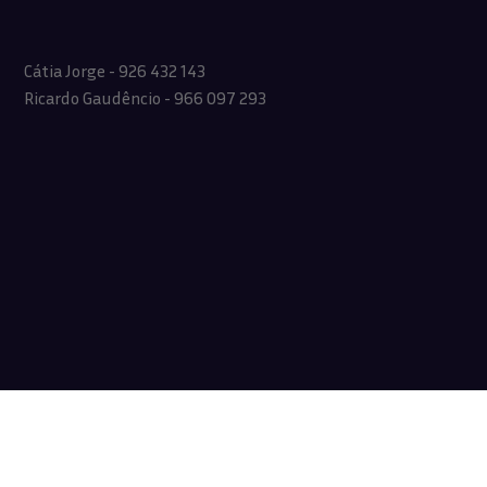
Cátia Jorge - 926 432 143
Ricardo Gaudêncio - 966 097 293