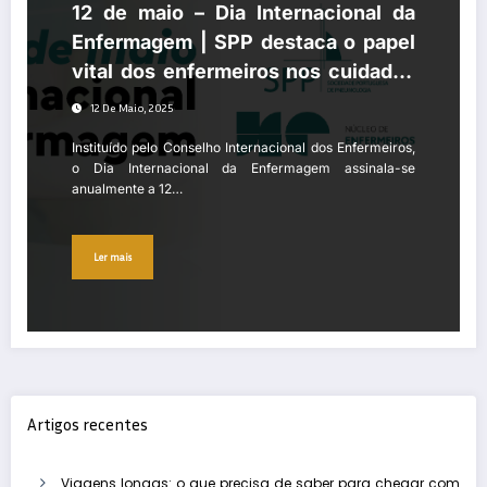
12 de maio – Dia Internacional da
Enfermagem | SPP destaca o papel
vital dos enfermeiros nos cuidados
respiratórios
12 De Maio, 2025
Instituído pelo Conselho Internacional dos Enfermeiros,
o Dia Internacional da Enfermagem assinala-se
anualmente a 12…
Ler mais
Artigos recentes
Viagens longas: o que precisa de saber para chegar com