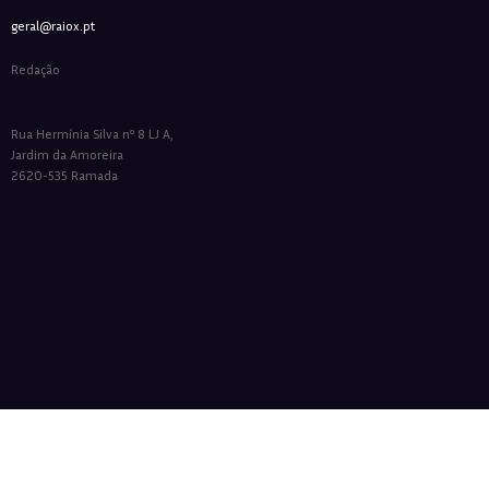
geral@raiox.pt
Redação
Rua Hermínia Silva nº 8 LJ A,
Jardim da Amoreira
2620-535 Ramada