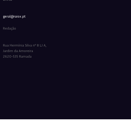
geral@raiox.pt
Redação
Rua Hermínia Silva nº 8 LJ A,
Jardim da Amoreira
2620-535 Ramada