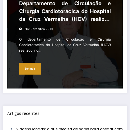
Departamento de Circulação e
Cirurgia Cardiotorácica do Hospital
da Cruz Vermelha (HCV) realizou
intervenção pioneira em Portugal
7 De Dezembro, 2018
O departamento de Circulação e Cirurgia
Cardiotorácica do Hospital da Cruz Vermelha (HCV)
realizou, no…
Ler mais
Artigos recentes
Viagens longas: o que precisa de saber para chegar com