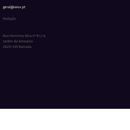
geral@raiox.pt
Redação
Rua Hermínia Silva nº 8 LJ A,
Jardim da Amoreira
2620-535 Ramada