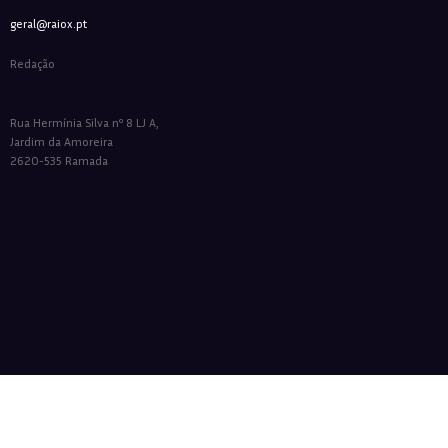
geral@raiox.pt
Redação
Rua Hermínia Silva nº 8 LJ A,
Jardim da Amoreira
2620-535 Ramada